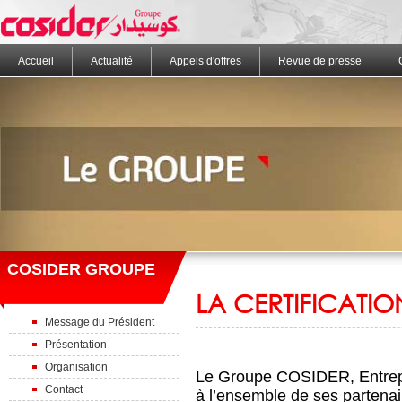
Accueil
Actualité
Appels d'offres
Revue de presse
COSIDER GROUPE
LA CERTIFICATIO
Message du Président
Présentation
Organisation
Le Groupe COSIDER, Entrepr
Contact
à l’ensemble de ses partenai