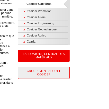
icace de
 situation.
Cosider Carrières
ancrer dans
Cosider Promotion
u par une
on minière.
Cosider Alrem
fectivement,
Cosider Engineering
e et de
Cosider Géotechnique
Cosider Agrico
nitaire que
e
Cazda
 de
étence à
 de
sources
LABORATOIRE CENTRAL DES
MATÉRIAUX
granit
des
GROUPEMENT SPORTIF
COSIDER
mme
me leader
crer, dans