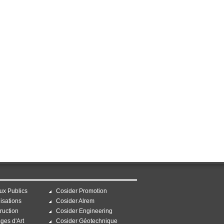
ux Publics
Cosider Promotion
isations
Cosider Alrem
ruction
Cosider Engineering
ges d'Art
Cosider Géotechnique