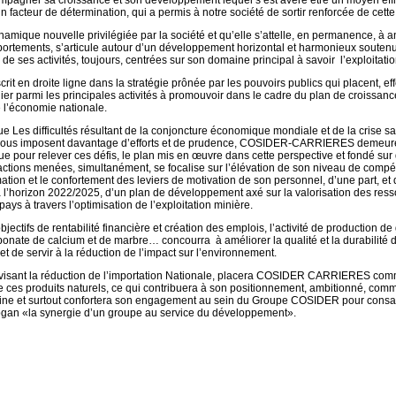
pagner sa croissance et son développement lequel s’est avéré être un moyen eff
un facteur de détermination, qui a permis à notre société de sortir renforcée de cette
ynamique nouvelle privilégiée par la société et qu’elle s’attelle, en permanence, à 
ortements, s’articule autour d’un développement horizontal et harmonieux souten
n de ses activités, toujours, centrées sur son domaine principal à savoir l’exploitati
crit en droite ligne dans la stratégie prônée par les pouvoirs publics qui placent, ef
nier parmi les principales activités à promouvoir dans le cadre du plan de croissanc
l’économie nationale.
e Les difficultés résultant de la conjoncture économique mondiale et de la crise sa
nous imposent davantage d’efforts et de prudence, COSIDER-CARRIERES demeur
e pour relever ces défis, le plan mis en œuvre dans cette perspective et fondé sur
tions menées, simultanément, se focalise sur l’élévation de son niveau de comp
mation et le confortement des leviers de motivation de son personnel, d’une part, et
à l’horizon 2022/2025, d’un plan de développement axé sur la valorisation des res
pays à travers l’optimisation de l’exploitation minière.
jectifs de rentabilité financière et création des emplois, l’activité de production de 
onate de calcium et de marbre… concourra à améliorer la qualité et la durabilité 
et de servir à la réduction de l’impact sur l’environnement.
é visant la réduction de l’importation Nationale, placera COSIDER CARRIERES co
e ces produits naturels, ce qui contribuera à son positionnement, ambitionné, com
ine et surtout confortera son engagement au sein du Groupe COSIDER pour consa
 slogan «la synergie d’un groupe au service du développement».