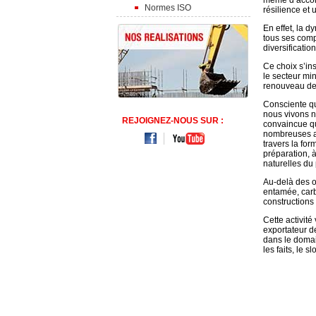
même d’accom
Normes ISO
résilience et 
En effet, la d
tous ses comp
diversificatio
Ce choix s’ins
le secteur mi
renouveau de 
Consciente qu
nous vivons 
REJOIGNEZ-NOUS SUR :
convaincue qu
nombreuses ac
travers la for
préparation, 
naturelles du 
Au-delà des ob
entamée, carb
constructions 
Cette activit
exportateur d
dans le doma
les faits, le