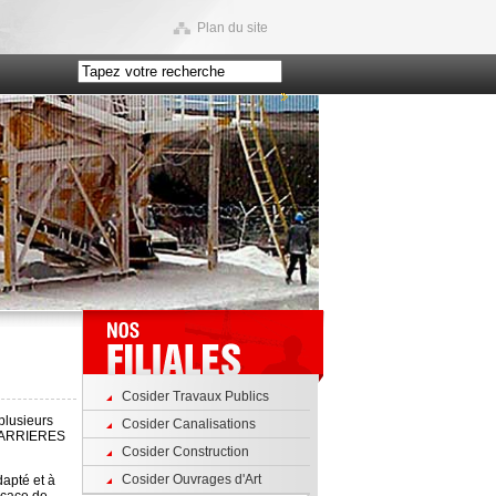
Plan du site
Cosider Travaux Publics
plusieurs
Cosider Canalisations
R-CARRIERES
Cosider Construction
Cosider Ouvrages d'Art
apté et à