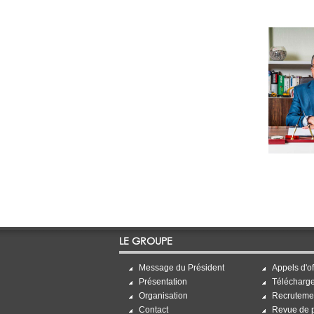
LE GROUPE
Message du Président
Appels d'of
Présentation
Télécharg
Organisation
Recruteme
Contact
Revue de 