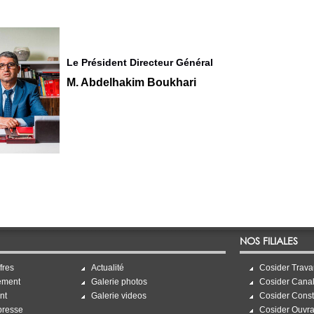
Le Président Directeur Général
M. Abdelhakim Boukhari
NOS FILIALES
fres
Actualité
Cosider Trava
ement
Galerie photos
Cosider Canal
nt
Galerie videos
Cosider Const
presse
Cosider Ouvra