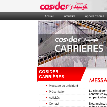
Accueil
Actualité
Appels d'offres
COSIDER
CARRIÈRES
MESSA
Message du président
Le climat gén
Présentation
contraintes a
en particulier.
Activités
Contact
Néanmoins, la